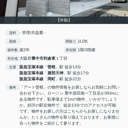
【外観】
- 管理/共益費 -
賃料
-
1LDK
面積
間取り
築2年
1階/3階建
築年数
所在階
大阪府
豊中市
利倉東
１丁目
所在地
阪急宝塚本線
「
曽根
」駅 徒歩13分
交通
阪急宝塚本線
「
服部天神
」駅 徒歩17分
阪急宝塚本線
「
岡町
」駅 徒歩22分
「アート曽根」の物件情報をお探しならお気軽にお問い
備考
合わせ下さい。ローソン 豊中原田南一丁目店が393mに
ある物件です。駐車場まで1mの物件、いかがでしょう
か。好評の駅近物件で、徒歩13分でのアクセスが可能
です。物件をお探しの方はこちらからお探しになりませ
んか。たくさんの物件を取り揃えております。お客様に
合った物件をご紹介して参ります。