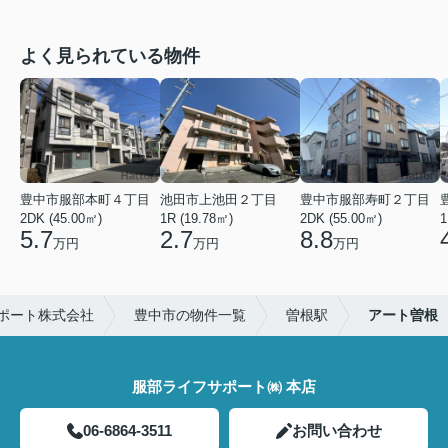
よく見られている物件
豊中市服部本町４丁目
池田市上池田２丁目
豊中市服部寿町２丁目
2DK (45.00㎡)
1R (19.78㎡)
2DK (55.00㎡)
1
5.7
2.7
8.8
万円
万円
万円
ポート株式会社
豊中市の物件一覧
曽根駅
アート曽根
服部ライフサポート㈱ 本店
06-6864-3511
お問い合わせ