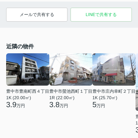
メールで共有する
LINEで共有する
近隣の物件
豊中市豊南町西４丁目
豊中市螢池西町１丁目
豊中市庄内幸町２丁目
1K (20.00㎡)
1R (22.00㎡)
1K (25.70㎡)
3.9
3.8
5
万円
万円
万円
1