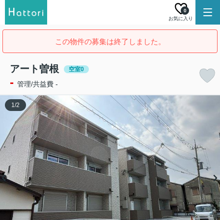
0
お気に入り
この物件の募集は終了しました。
アート曽根
空室0
-
管理/共益費 -
1
/
2