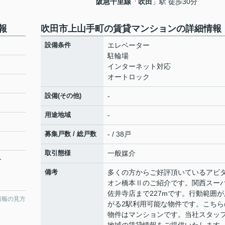
阪急千里線
「
吹田
」駅 徒歩30分
報
吹田市上山手町の賃貸マンションの詳細情報
設備条件
エレベーター
駐輪場
インターネット対応
オートロック
設備(その他)
-
用途地域
-
募集戸数 / 総戸数
- / 38戸
取引態様
一般媒介
分
備考
多くの方からご好評頂いているアビ
オン橋本Ⅱのご紹介です。関西スー
佐井寺店まで227mです。行動範囲が
情報の見方
がる2駅利用可能な物件です。こちら
物件はマンションです。当社スタッ