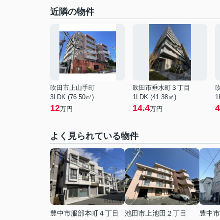
近隣の物件
吹田市上山手町
吹田市垂水町３丁目
3LDK (76.50㎡)
1LDK (41.38㎡)
1
12
14.4
4
万円
万円
よく見られている物件
豊中市服部本町４丁目
池田市上池田２丁目
豊中市