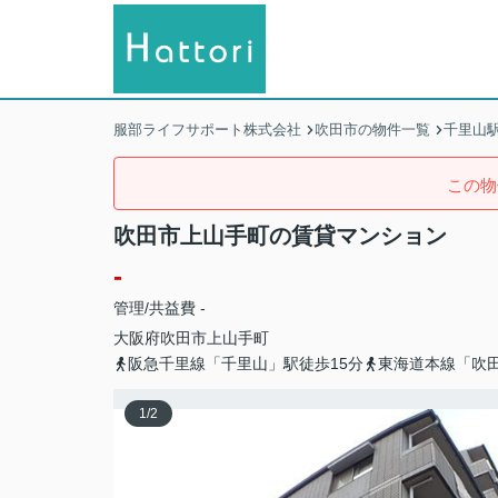
服部ライフサポート株式会社
吹田市の物件一覧
千里山
この物
吹田市上山手町の賃貸マンション
-
管理/共益費 -
大阪府
吹田市
上山手町
阪急千里線「千里山」駅徒歩15分
東海道本線「吹田
1
/
2