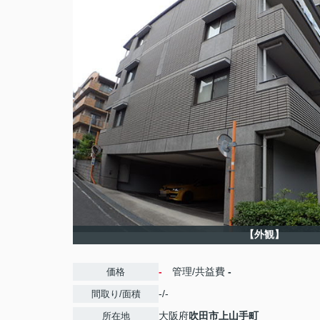
【外観】
-
管理/共益費
-
価格
-/-
間取り/面積
大阪府
吹田市
上山手町
所在地