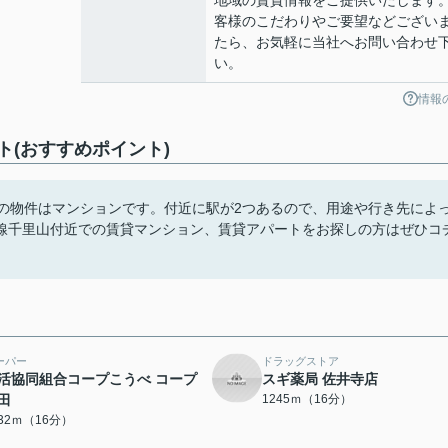
地域の賃貸情報をご提供いたします
客様のこだわりやご要望などござい
たら、お気軽に当社へお問い合わせ
い。
情報
(おすすめポイント)
らの物件はマンションです。付近に駅が2つあるので、用途や行き先によ
線千里山付近での賃貸マンション、賃貸アパートをお探しの方はぜひコ
ーパー
ドラッグストア
活協同組合コープこうべ コープ
スギ薬局 佐井寺店
田
1245ｍ（16分）
232ｍ（16分）