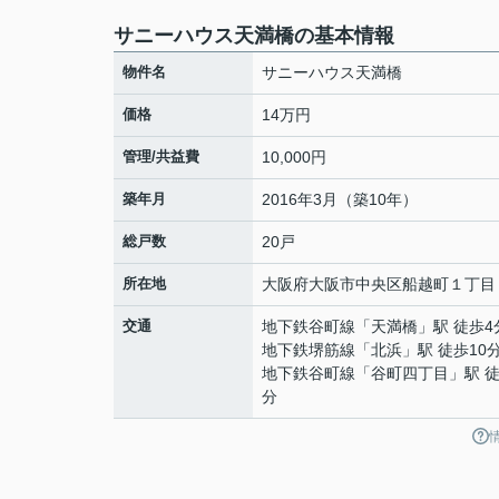
サニーハウス天満橋の基本情報
物件名
サニーハウス天満橋
価格
14万円
管理/共益費
10,000円
築年月
2016年3月（築10年）
総戸数
20戸
所在地
大阪府
大阪市中央区
船越町
１丁目
交通
地下鉄谷町線
「
天満橋
」駅 徒歩4
地下鉄堺筋線
「
北浜
」駅 徒歩10
地下鉄谷町線
「
谷町四丁目
」駅 徒
分