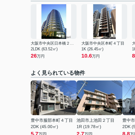
大阪市中央区日本橋２丁目
大阪市中央区本町４丁目
2LDK (63.52㎡)
1K (26.45㎡)
1
26
10.6
8
万円
万円
よく見られている物件
豊中市服部本町４丁目
池田市上池田２丁目
豊中市
2DK (45.00㎡)
1R (19.78㎡)
2DK (
5.7
2.7
8.8
万円
万円
万