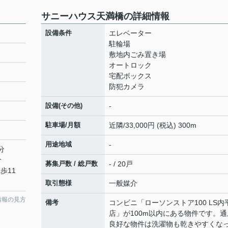
サニーハウス天満橋の詳細情報
設備条件
エレベーター
駐輪場
敷地内ごみ置き場
オートロック
宅配ボックス
防犯カメラ
設備(その他)
-
駐車場/月額
近隣/33,000円 (税込) 300m
用途地域
-
分
分
募集戸数 / 総戸数
- / 20戸
歩11
取引態様
一般媒介
情報の見方
備考
コンビニ「ローソンストア100 LS内
店」が100m以内にある物件です。通
良好な物件は洗濯物も乾きやすくな