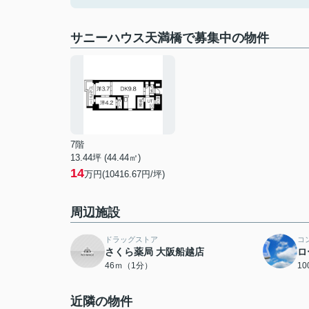
サニーハウス天満橋で募集中の物件
7階
13.44坪 (44.44㎡)
14
万円(10416.67円/坪)
周辺施設
ドラッグストア
コ
さくら薬局 大阪船越店
ロ
46ｍ（1分）
1
近隣の物件