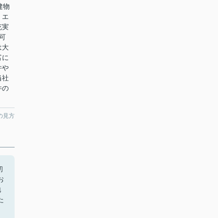
建物
・エ
充実
可
は大
富に
件や
当社
件の
の見方
初
お
地
た