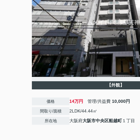
【外観】
14万円
管理/共益費
10,000円
価格
2LDK/44.44㎡
間取り/面積
大阪府
大阪市中央区
船越町
１丁目
所在地