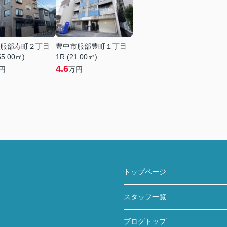
服部寿町２丁目
豊中市服部豊町１丁目
55.00㎡)
1R (21.00㎡)
4.6
円
万円
トップページ
スタッフ一覧
ブログトップ