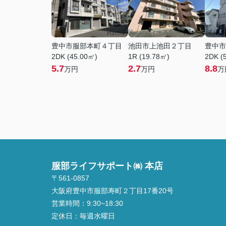
豊中市服部本町４丁目
池田市上池田２丁目
豊中市
2DK (45.00㎡)
1R (19.78㎡)
2DK (
5.7
2.7
8.8
万円
万円
万
服部ライフサポート㈱ 本店
〒561-0857
大阪府豊中市服部寿町２丁目17番20号
営業時間：
9:30~18:30
定休日：
毎週水曜日