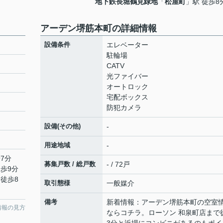
地下鉄長堀鶴見緑地
「
松屋町
」駅 徒歩8
アーデン堺筋本町の詳細情報
設備条件
エレベーター
駐輪場
CATV
光ファイバー
オートロック
宅配ボックス
防犯カメラ
設備(その他)
-
用途地域
-
7分
募集戸数 / 総戸数
- / 72戸
徒歩9分
 徒歩8
取引態様
一般媒介
備考
新着情報：アーデン堺筋本町の空室
情報の見方
ならコチラ。ローソン 和泉町店まで