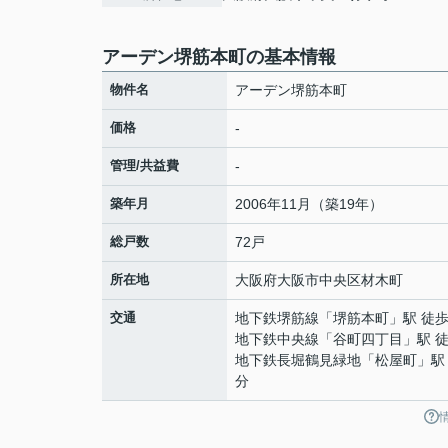
アーデン堺筋本町の基本情報
物件名
アーデン堺筋本町
価格
-
管理/共益費
-
築年月
2006年11月（築19年）
総戸数
72戸
所在地
大阪府
大阪市中央区
材木町
交通
地下鉄堺筋線
「
堺筋本町
」駅 徒歩
地下鉄中央線
「
谷町四丁目
」駅 
地下鉄長堀鶴見緑地
「
松屋町
」駅
分