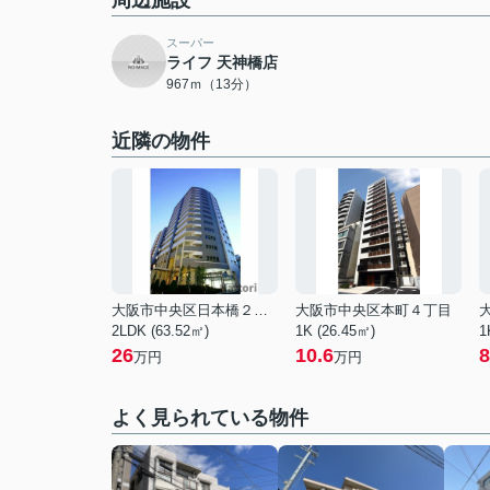
周辺施設
スーパー
ライフ 天神橋店
967ｍ（13分）
近隣の物件
大阪市中央区日本橋２丁目
大阪市中央区本町４丁目
2LDK (63.52㎡)
1K (26.45㎡)
1
26
10.6
8
万円
万円
よく見られている物件