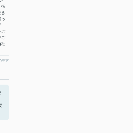
ン
支払
続き
整っ
で
をご
やご
当社
の見方
2
ア
要