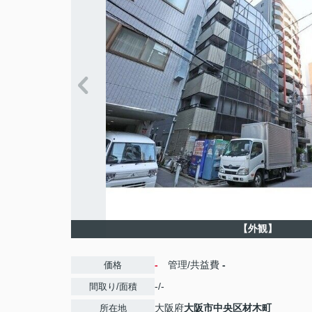
【外観】
-
管理/共益費
-
価格
-/-
間取り/面積
大阪府
大阪市中央区
材木町
所在地