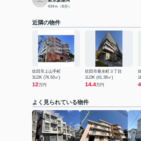
新京阪薬局
434ｍ（6分）
近隣の物件
吹田市上山手町
吹田市垂水町３丁目
3LDK (76.50㎡)
1LDK (41.38㎡)
1
12
14.4
4
万円
万円
よく見られている物件