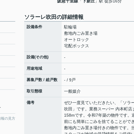
阪急千里線
「
下新庄
」駅 徒歩16分
ソラーレ吹田の詳細情報
設備条件
駐輪場
敷地内ごみ置き場
オートロック
宅配ボックス
設備(その他)
-
用途地域
-
募集戸数 / 総戸数
- / 9戸
取引態様
一般媒介
備考
ぜひ一度見ていただきたい、「ソラ
分
吹田」です。業務スーパー 内本町店
158mです。令和7年築の物件です。
情報の見方
前にも簡単にごみを捨てることがで
敷地内ごみ置き場付きの物件です。