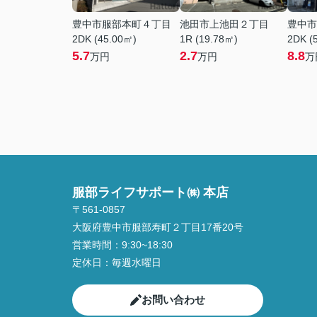
豊中市服部本町４丁目
池田市上池田２丁目
豊中市
2DK (45.00㎡)
1R (19.78㎡)
2DK (
5.7
2.7
8.8
万円
万円
万
服部ライフサポート㈱ 本店
〒561-0857
大阪府豊中市服部寿町２丁目17番20号
営業時間：
9:30~18:30
定休日：
毎週水曜日
お問い合わせ