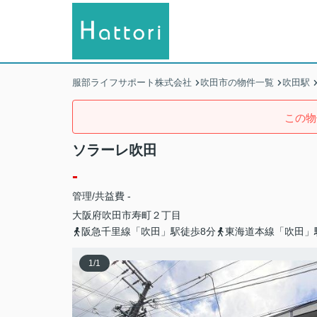
服部ライフサポート株式会社
吹田市の物件一覧
吹田駅
この物
ソラーレ吹田
-
管理/共益費 -
大阪府
吹田市
寿町
２丁目
阪急千里線「吹田」駅徒歩8分
東海道本線「吹田」
1
/
1