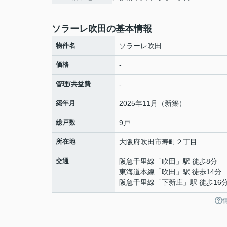
ソラーレ吹田の基本情報
物件名
ソラーレ吹田
価格
-
管理/共益費
-
築年月
2025年11月（新築）
総戸数
9戸
所在地
大阪府
吹田市
寿町
２丁目
交通
阪急千里線
「
吹田
」駅 徒歩8分
東海道本線
「
吹田
」駅 徒歩14分
阪急千里線
「
下新庄
」駅 徒歩16