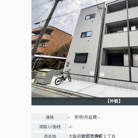
【外観】
-
管理/共益費
-
価格
-/-
間取り/面積
大阪府
吹田市
寿町
２丁目
所在地