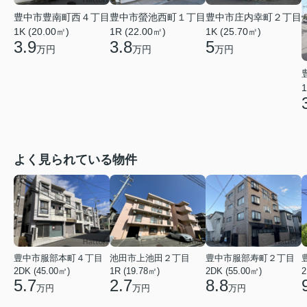
豊中市豊南町西４丁目
豊中市螢池西町１丁目
豊中市庄内幸町２丁目
1K (20.00㎡)
1R (22.00㎡)
1K (25.70㎡)
3.9
3.8
5
万円
万円
万円
1
よく見られている物件
豊中市服部本町４丁目
池田市上池田２丁目
豊中市服部寿町２丁目
2DK (45.00㎡)
1R (19.78㎡)
2DK (55.00㎡)
2
5.7
2.7
8.8
万円
万円
万円