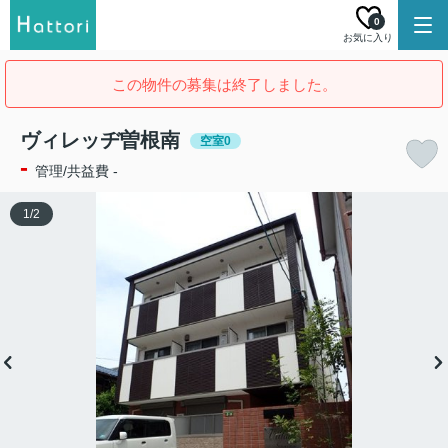
0
お気に入り
この物件の募集は終了しました。
ヴィレッヂ曽根南
空室0
-
管理/共益費 -
1
/
2