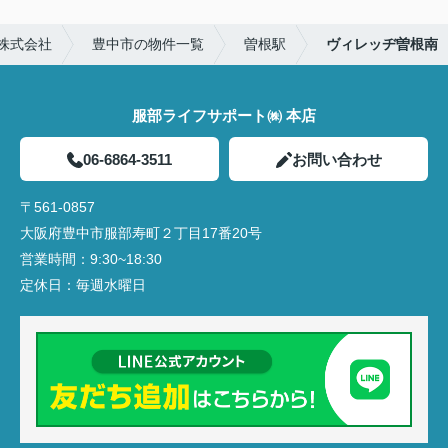
株式会社
豊中市の物件一覧
曽根駅
ヴィレッヂ曽根南
服部ライフサポート㈱ 本店
06-6864-3511
お問い合わせ
〒561-0857
大阪府豊中市服部寿町２丁目17番20号
営業時間：
9:30~18:30
定休日：
毎週水曜日