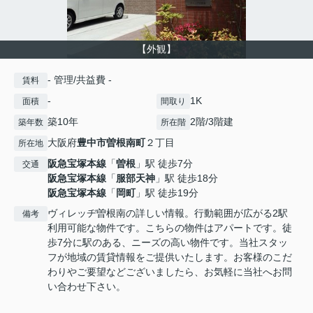
【外観】
- 管理/共益費 -
賃料
-
1K
面積
間取り
築10年
2階/3階建
築年数
所在階
大阪府
豊中市
曽根南町
２丁目
所在地
阪急宝塚本線
「
曽根
」駅 徒歩7分
交通
阪急宝塚本線
「
服部天神
」駅 徒歩18分
阪急宝塚本線
「
岡町
」駅 徒歩19分
ヴィレッヂ曽根南の詳しい情報。行動範囲が広がる2駅
備考
利用可能な物件です。こちらの物件はアパートです。徒
歩7分に駅のある、ニーズの高い物件です。当社スタッ
フが地域の賃貸情報をご提供いたします。お客様のこだ
わりやご要望などございましたら、お気軽に当社へお問
い合わせ下さい。