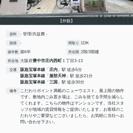
【外観】
- 管理/共益費 -
賃料
-
1DK
面積
間取り
築6年
2階/3階建
築年数
所在階
大阪府
豊中市
庄内西町
１丁目3-13
所在地
阪急宝塚本線
「
庄内
」駅 徒歩5分
交通
阪急宝塚本線
「
服部天神
」駅 徒歩21分
阪急宝塚本線
「
三国
」駅 徒歩30分
こだわりポイント満載のニューウエスト。最上階の物件
備考
です。敷地内ごみ置き場は、ごみを捨てる手間を減らし
てくれます。こちらの物件はマンションです。当社スタ
ッフが地域の賃貸情報をご提供いたします。お客様のこ
だわりやご要望などございましたら、お気軽に当社へお
問い合わせ下さい。