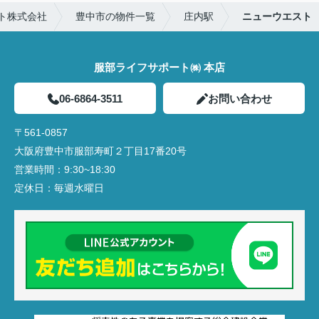
ト株式会社
豊中市の物件一覧
庄内駅
ニューウエスト
服部ライフサポート㈱ 本店
06-6864-3511
お問い合わせ
〒561-0857
大阪府豊中市服部寿町２丁目17番20号
営業時間：
9:30~18:30
定休日：
毎週水曜日