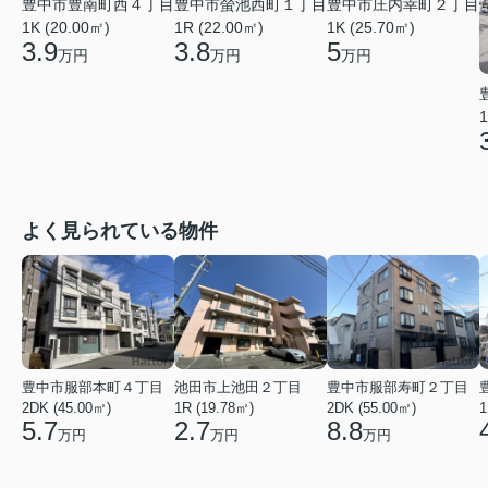
豊中市豊南町西４丁目
豊中市螢池西町１丁目
豊中市庄内幸町２丁目
1K (20.00㎡)
1R (22.00㎡)
1K (25.70㎡)
3.9
3.8
5
万円
万円
万円
1
よく見られている物件
豊中市服部本町４丁目
池田市上池田２丁目
豊中市服部寿町２丁目
2DK (45.00㎡)
1R (19.78㎡)
2DK (55.00㎡)
1
5.7
2.7
8.8
万円
万円
万円