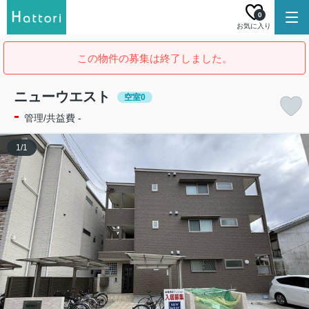
0
お気に入り
この物件の募集は終了しました。
ニューウエスト
空室0
-
管理/共益費 -
1
/
1