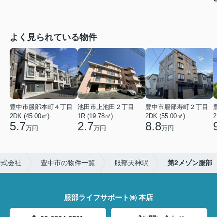
よく見られている物件
豊中市服部本町４丁目
池田市上池田２丁目
豊中市服部寿町２丁目
2DK (45.00㎡)
1R (19.78㎡)
2DK (55.00㎡)
2
5.7
2.7
8.8
万円
万円
万円
株式会社
豊中市の物件一覧
服部天神駅
第2メゾン服部
服部ライフサポート㈱ 本店