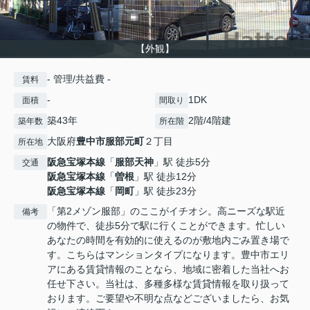
【外観】
- 管理/共益費 -
賃料
-
1DK
面積
間取り
築43年
2階/4階建
築年数
所在階
大阪府
豊中市
服部元町
２丁目
所在地
阪急宝塚本線
「
服部天神
」駅 徒歩5分
交通
阪急宝塚本線
「
曽根
」駅 徒歩12分
阪急宝塚本線
「
岡町
」駅 徒歩23分
「第2メゾン服部」のここがイチオシ。高ニーズな駅近
備考
の物件で、徒歩5分で駅に行くことができます。忙しい
あなたの時間を有効的に使えるのが敷地内ごみ置き場で
す。こちらはマンションタイプになります。豊中市エリ
アにある賃貸情報のことなら、地域に密着した当社へお
任せ下さい。当社は、多種多様な賃貸情報を取り扱って
おります。ご要望や不明な点などございましたら、お気