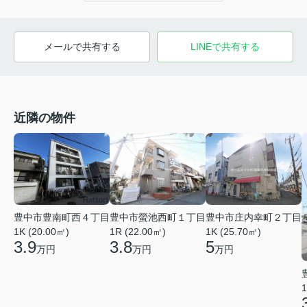
メールで共有する
LINEで共有する
近隣の物件
豊中市豊南町西４丁目
豊中市螢池西町１丁目
豊中市庄内幸町２丁目
1K (20.00㎡)
1R (22.00㎡)
1K (25.70㎡)
3.9
3.8
5
万円
万円
万円
1