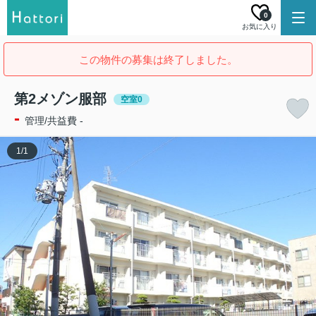
0
お気に入り
この物件の募集は終了しました。
第2メゾン服部
空室0
-
管理/共益費 -
1
/
1