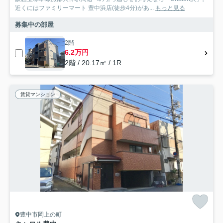
近くにはファミリーマート 豊中浜店(徒歩4分)があ...
もっと見る
募集中の部屋
2階
6.2万円
2階 / 20.17㎡ / 1R
賃貸マンション
豊中市岡上の町