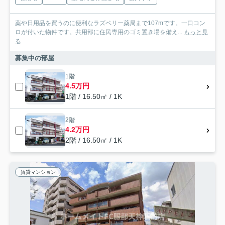
薬や日用品を買うのに便利なラズベリー薬局まで107mです。一口コン
ロが付いた物件です。共用部に住民専用のゴミ置き場を備え...
もっと見
る
募集中の部屋
1階
4.5万円
1階 / 16.50㎡ / 1K
2階
4.2万円
2階 / 16.50㎡ / 1K
賃貸マンション