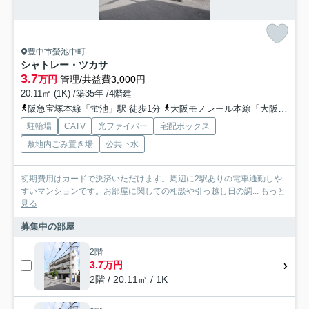
豊中市螢池中町
シャトレー・ツカサ
3.7
万円
管理/共益費3,000円
20.11㎡ (1K) /築35年 /4階建
阪急宝塚本線「蛍池」駅 徒歩1分
大阪モノレール本線「大阪空港」駅 徒歩18分
駐輪場
CATV
光ファイバー
宅配ボックス
敷地内ごみ置き場
公共下水
初期費用はカードで決済いただけます。周辺に2駅ありの電車通勤しや
すいマンションです。お部屋に関しての相談や引っ越し日の調...
もっと
見る
募集中の部屋
2階
3.7万円
2階 / 20.11㎡ / 1K