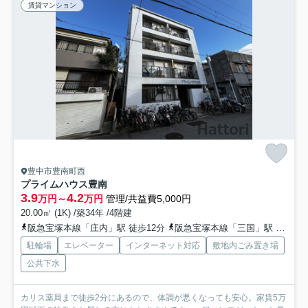
賃貸マンション
豊中市豊南町西
プライムハウス豊南
3.9
4.2
万円～
万円
管理/共益費5,000円
20.00㎡ (1K) /築34年 /4階建
阪急宝塚本線「庄内」駅 徒歩12分
阪急宝塚本線「三国」駅 徒歩16分
駐輪場
エレベーター
インターネット対応
敷地内ごみ置き場
公共下水
カリス薬局まで徒歩2分にあるので、体調が悪くなっても安心。家賃5万