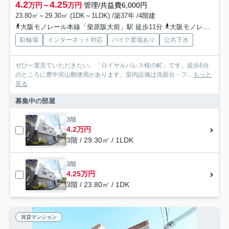
4.2
4.25
万円～
万円
管理/共益費6,000円
23.80㎡～29.30㎡ (1DK～1LDK) /築37年 /4階建
大阪モノレール本線「柴原阪大前」駅 徒歩11分
大阪モノレール本線「少路」駅 徒歩13分
駐輪場
インターネット対応
バイク置場あり
公共下水
ぜひ一度見ていただきたい、「ロイヤルパレス桜の町」です。徒歩6分
のところに豊中宮山郵便局があります。室内設備は洗面台・フ...
もっと
見る
募集中の部屋
3階
4.2万円
3階 / 29.30㎡ / 1LDK
3階
4.25万円
3階 / 23.80㎡ / 1DK
賃貸マンション