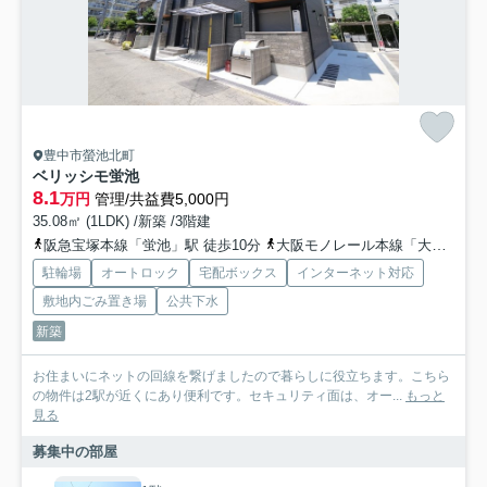
豊中市螢池北町
ベリッシモ蛍池
8.1
万円
管理/共益費5,000円
35.08㎡ (1LDK) /新築 /3階建
阪急宝塚本線「蛍池」駅 徒歩10分
大阪モノレール本線「大阪空港」駅 徒歩15分
駐輪場
オートロック
宅配ボックス
インターネット対応
敷地内ごみ置き場
公共下水
新築
お住まいにネットの回線を繋げましたので暮らしに役立ちます。こちら
の物件は2駅が近くにあり便利です。セキュリティ面は、オー...
もっと
見る
募集中の部屋