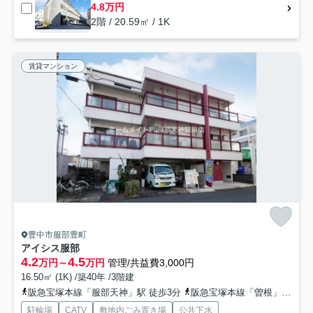
4.8万円
2階 / 20.59㎡ / 1K
賃貸マンション
豊中市服部豊町
アイシス服部
4.2
4.5
万円～
万円
管理/共益費3,000円
16.50㎡ (1K) /築40年 /3階建
阪急宝塚本線「服部天神」駅 徒歩3分
阪急宝塚本線「曽根」駅 徒歩13分
駐輪場
CATV
敷地内ごみ置き場
公共下水