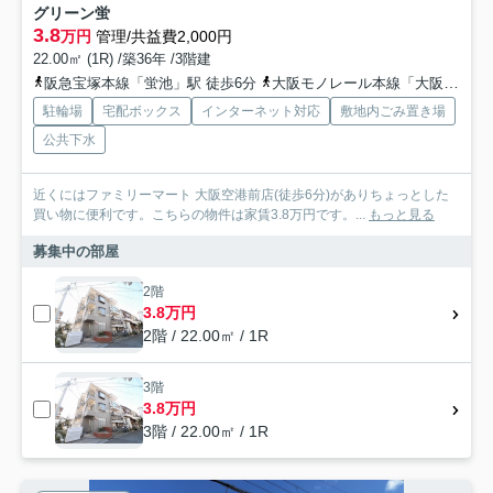
グリーン蛍
3.8
万円
管理/共益費2,000円
22.00㎡ (1R) /築36年 /3階建
阪急宝塚本線「蛍池」駅 徒歩6分
大阪モノレール本線「大阪空港」駅 徒歩17分
駐輪場
宅配ボックス
インターネット対応
敷地内ごみ置き場
公共下水
近くにはファミリーマート 大阪空港前店(徒歩6分)がありちょっとした
買い物に便利です。こちらの物件は家賃3.8万円です。...
もっと見る
募集中の部屋
2階
3.8万円
2階 / 22.00㎡ / 1R
3階
3.8万円
3階 / 22.00㎡ / 1R