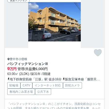
賃貸マンション
豊中市小曽根
パシフィックマンションⅢ
9
万円
管理/共益費6,000円
63.00㎡ (2LDK) /築31年 /3階建
地下鉄御堂筋線「江坂」駅 徒歩16分
阪急宝塚本線「服部天神」駅 徒歩20分
駐輪場
CATV
インターネット対応
防犯カメラ
敷地内ごみ置き場
公共下水
「パシフィックマンションⅢ」のここがイチオシ。洗面化粧台はコンセ
ントや照明、大きな鏡などがついているので化粧や身支度を整...
もっと