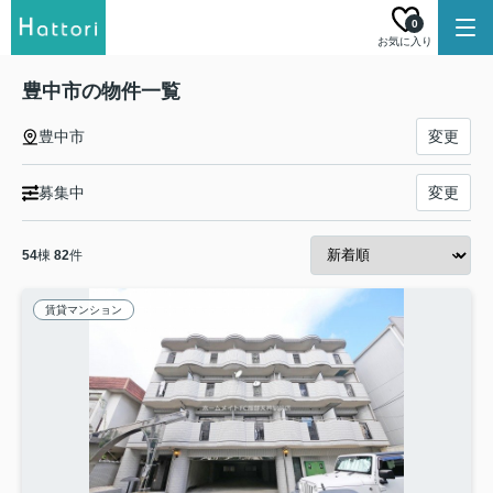
0
お気に入り
豊中市の物件一覧
豊中市
変更
募集中
変更
54
棟
82
件
賃貸マンション