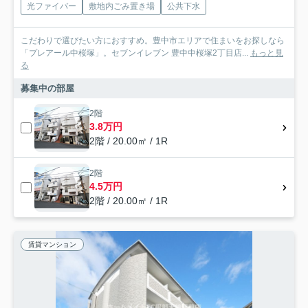
光ファイバー
敷地内ごみ置き場
公共下水
こだわりで選びたい方におすすめ。豊中市エリアで住まいをお探しなら
「プレアール中桜塚」。セブンイレブン 豊中中桜塚2丁目店...
もっと見
る
募集中の部屋
2階
3.8万円
2階 / 20.00㎡ / 1R
2階
4.5万円
2階 / 20.00㎡ / 1R
賃貸マンション