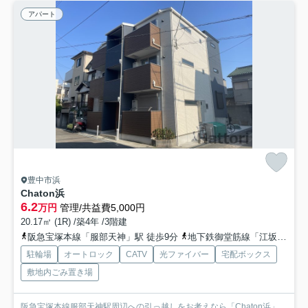
アパート
豊中市浜
Chaton浜
6.2
万円
管理/共益費5,000円
20.17㎡ (1R) /築4年 /3階建
阪急宝塚本線「服部天神」駅 徒歩9分
地下鉄御堂筋線「江坂」駅 徒歩26分
駐輪場
オートロック
CATV
光ファイバー
宅配ボックス
敷地内ごみ置き場
阪急宝塚本線服部天神駅周辺への引っ越しをお考えなら「Chaton浜」。