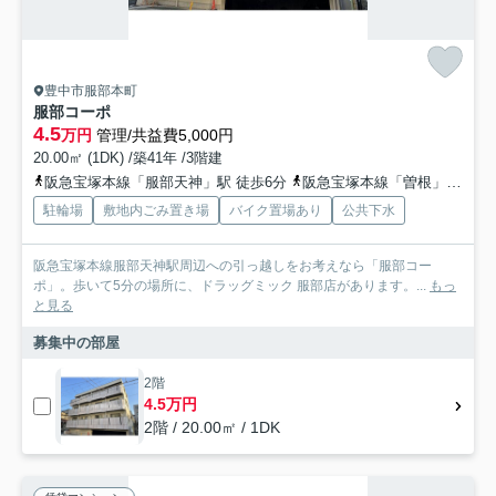
豊中市服部本町
服部コーポ
4.5
万円
管理/共益費5,000円
20.00㎡ (1DK) /築41年 /3階建
阪急宝塚本線「服部天神」駅 徒歩6分
阪急宝塚本線「曽根」駅 徒歩18分
駐輪場
敷地内ごみ置き場
バイク置場あり
公共下水
阪急宝塚本線服部天神駅周辺への引っ越しをお考えなら「服部コー
ポ」。歩いて5分の場所に、ドラッグミック 服部店があります。...
もっ
と見る
募集中の部屋
2階
4.5万円
2階 / 20.00㎡ / 1DK