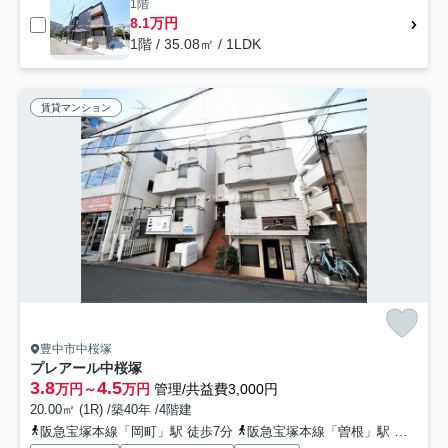
1階
8.1万円
1階 / 35.08㎡ / 1LDK
賃貸マンション
豊中市中桜塚
プレアール中桜塚
3.8
4.5
万円～
万円
管理/共益費3,000円
20.00㎡ (1R) /築40年 /4階建
阪急宝塚本線「岡町」駅 徒歩7分
阪急宝塚本線「曽根」駅 徒歩13分