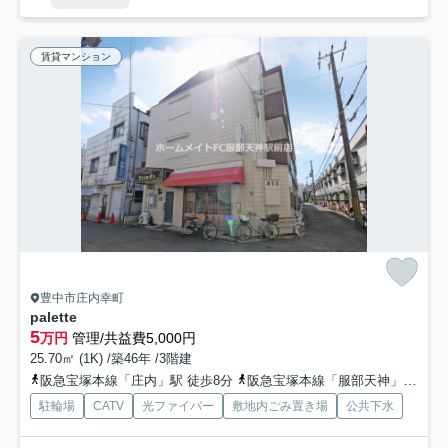
賃貸マンション
豊中市庄内幸町
palette
5
万円
管理/共益費5,000円
25.70㎡ (1K) /築46年 /3階建
阪急宝塚本線「庄内」駅 徒歩8分
阪急宝塚本線「服部天神」駅 徒歩28分
駐輪場
CATV
光ファイバー
敷地内ごみ置き場
公共下水