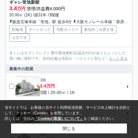
ギャレ蛍池新館
3.4
万円
管理/共益費4,000円
20.00㎡ (1K) /築31年 /3階建
阪急宝塚本線「蛍池」駅 徒歩4分
大阪モノレール本線「柴原阪大前」駅 徒歩16分
駐輪場
オートロック
宅配ボックス
敷地内ごみ置き場
公共下水
近くにはセブンイレブン 豊中螢池東町店(徒歩3分)がありちょっとした
買い物に便利です。室内設備は洗面台・バストイレ別など...
もっと見る
募集中の部屋
3階
3.4万円
3階 / 20.00㎡ / 1K
3階
当サイトでは、お客様の当サイト利用状況把握、サービス向上検討を目的と
3.4万円
して、クッキー（Cookie）を使用しています。
詳しくは、当社の
「Cookieの取扱いについて」
をご確認ください。
3階 / 20.00㎡ / 1K
閉じる
3階