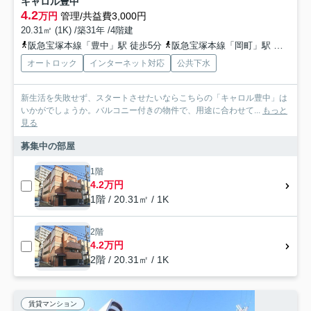
キャロル豊中
4.2
万円
管理/共益費3,000円
20.31㎡ (1K) /築31年 /4階建
阪急宝塚本線「豊中」駅 徒歩5分
阪急宝塚本線「岡町」駅 徒歩10分
オートロック
インターネット対応
公共下水
新生活を失敗せず、スタートさせたいならこちらの「キャロル豊中」は
いかがでしょうか。バルコニー付きの物件で、用途に合わせて...
もっと
見る
募集中の部屋
1階
4.2万円
1階 / 20.31㎡ / 1K
2階
4.2万円
2階 / 20.31㎡ / 1K
賃貸マンション