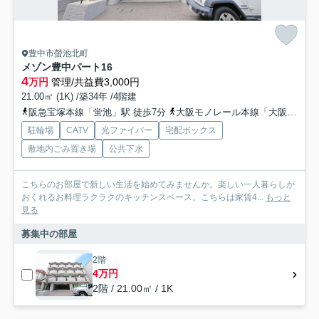
豊中市螢池北町
メゾン豊中パート16
4
万円
管理/共益費3,000円
21.00㎡ (1K) /築34年 /4階建
阪急宝塚本線「蛍池」駅 徒歩7分
大阪モノレール本線「大阪空港」駅 徒歩16分
駐輪場
CATV
光ファイバー
宅配ボックス
敷地内ごみ置き場
公共下水
こちらのお部屋で新しい生活を始めてみませんか。楽しい一人暮らしが
おくれるお料理ラクラクのキッチンスペース。こちらは家賃4...
もっと
見る
募集中の部屋
2階
4万円
2階 / 21.00㎡ / 1K