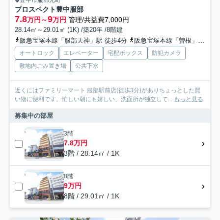
豊中市服部元町
プロスペクト豊中服部
7.8
9
万円～
万円
管理/共益費7,000円
28.14㎡～29.01㎡ (1K) /築20年 /8階建
阪急宝塚本線「服部天神」駅 徒歩4分
阪急宝塚本線「曽根」駅 徒歩15分
オートロック
エレベーター
宅配ボックス
防犯カメラ
敷地内ごみ置き場
公共下水
近くにはファミリーマート 服部駅前店(徒歩3分)がありちょっとした買
い物に便利です。忙しい朝にも嬉しい、洗面所が独立して...
もっと見る
募集中の部屋
3階
7.8万円
3階 / 28.14㎡ / 1K
8階
9万円
8階 / 29.01㎡ / 1K