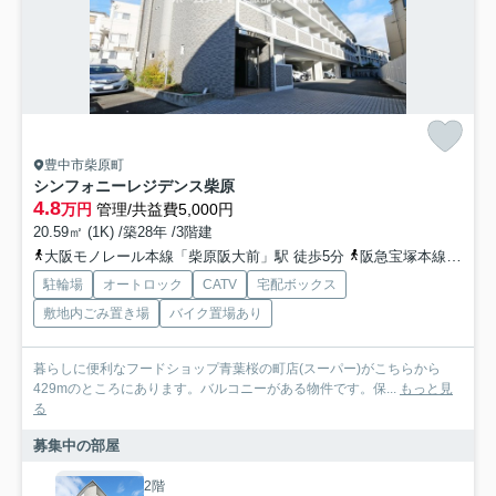
豊中市柴原町
シンフォニーレジデンス柴原
4.8
万円
管理/共益費5,000円
20.59㎡ (1K) /築28年 /3階建
大阪モノレール本線「柴原阪大前」駅 徒歩5分
阪急宝塚本線「豊中」駅 徒歩20分
駐輪場
オートロック
CATV
宅配ボックス
敷地内ごみ置き場
バイク置場あり
暮らしに便利なフードショップ青葉桜の町店(スーパー)がこちらから
429mのところにあります。バルコニーがある物件です。保...
もっと見
る
募集中の部屋
2階