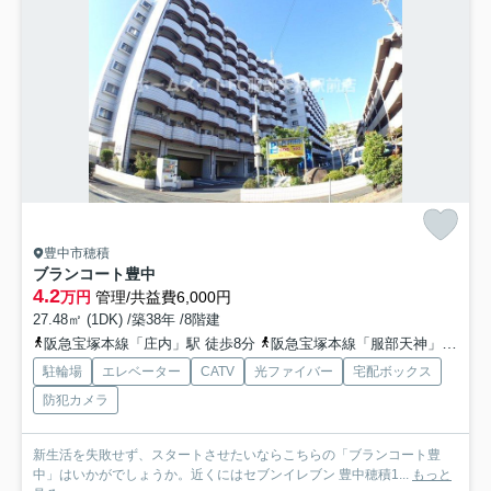
豊中市穂積
ブランコート豊中
4.2
万円
管理/共益費6,000円
27.48㎡ (1DK) /築38年 /8階建
阪急宝塚本線「庄内」駅 徒歩8分
阪急宝塚本線「服部天神」駅 徒歩10分
駐輪場
エレベーター
CATV
光ファイバー
宅配ボックス
防犯カメラ
新生活を失敗せず、スタートさせたいならこちらの「ブランコート豊
中」はいかがでしょうか。近くにはセブンイレブン 豊中穂積1...
もっと