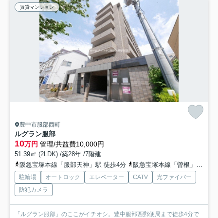
賃貸マンション
豊中市服部西町
ルグラン服部
10
万円
管理/共益費10,000円
51.39㎡ (2LDK) /築28年 /7階建
阪急宝塚本線「服部天神」駅 徒歩4分
阪急宝塚本線「曽根」駅 徒歩17分
駐輪場
オートロック
エレベーター
CATV
光ファイバー
防犯カメラ
「ルグラン服部」のここがイチオシ。豊中服部西郵便局まで徒歩4分で