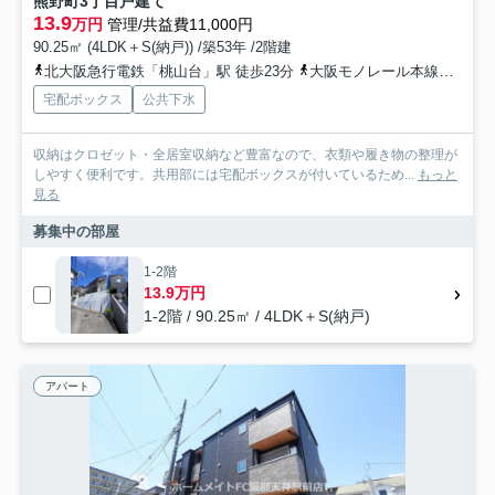
熊野町3丁目戸建て
13.9
万円
管理/共益費11,000円
90.25㎡ (4LDK＋S(納戸)) /築53年 /2階建
北大阪急行電鉄「桃山台」駅 徒歩23分
大阪モノレール本線「少路」駅 徒歩29分
宅配ボックス
公共下水
収納はクロゼット・全居室収納など豊富なので、衣類や履き物の整理が
しやすく便利です。共用部には宅配ボックスが付いているため...
もっと
見る
募集中の部屋
1-2階
13.9万円
1-2階 / 90.25㎡ / 4LDK＋S(納戸)
アパート