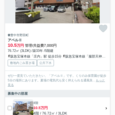
豊中市野田町
アペルⅡ
10.5
万円
管理/共益費7,000円
76.72㎡ (3LDK) /築33年 /5階建
阪急宝塚本線「庄内」駅 徒歩15分
阪急宝塚本線「服部天神」駅 徒歩20分
敷地内ごみ置き場
公共下水
ぜひ一度見ていただきたい、「アペルⅡ」です。くりのみ保育園が徒歩
5分の場所にあります。夏場の電気代も安く抑えられる通風良...
もっと
見る
募集中の部屋
4階
10.5万円
4階 / 76.72㎡ / 3LDK