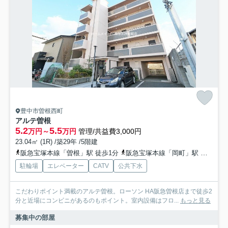
豊中市曽根西町
アルテ曽根
5.2
5.5
万円～
万円
管理/共益費3,000円
23.04㎡ (1R) /築29年 /5階建
阪急宝塚本線「曽根」駅 徒歩1分
阪急宝塚本線「岡町」駅 徒歩12分
駐輪場
エレベーター
CATV
公共下水
こだわりポイント満載のアルテ曽根。ローソン HA阪急曽根店まで徒歩2
分と近場にコンビニがあるのもポイント。室内設備はフロ...
もっと見る
募集中の部屋