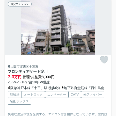
賃貸マンション
大阪市淀川区十三東
フロンティアゲート淀川
7.3
万円
管理/共益費8,000円
25.29㎡ (1R) /築18年 /9階建
阪急神戸本線「十三」駅 徒歩6分
地下鉄御堂筋線「西中島南方」駅 徒歩19分
駐輪場
オートロック
エレベーター
CATV
光ファイバー
宅配ボックス
快適な生活環境を提供する、エアコン付き物件となっています。室内設