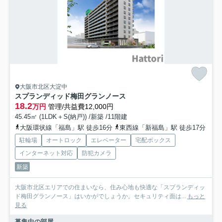
大阪市北区大淀中
スプランディッド梅田グランノース
18.2
万円
管理/共益費12,000円
45.45㎡ (1LDK＋S(納戸)) /新築 /11階建
大阪環状線「福島」駅 徒歩16分
東西線「新福島」駅 徒歩17分
駐輪場
オートロック
エレベーター
宅配ボックス
インターネット対応
防犯カメラ
新築
大阪市北区エリアでの住まいなら、住み心地も快適な「スプランディッ
ド梅田グランノース」はいかがでしょうか。セキュリティ面は...
もっと
見る
募集中の部屋