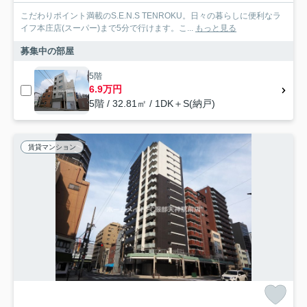
こだわりポイント満載のS.E.N.S TENROKU。日々の暮らしに便利なラ
イフ本庄店(スーパー)まで5分で行けます。こ...
もっと見る
募集中の部屋
5階
6.9万円
5階 / 32.81㎡ / 1DK＋S(納戸)
賃貸マンション