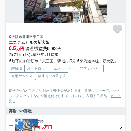
大阪市淀川区東三国
エステムヒルズ新大阪
6.5
万円
管理/共益費9,000円
25.21㎡ (1K) /築22年 /11階建
地下鉄御堂筋線「東三国」駅 徒歩5分
東海道本線「新大阪」駅 徒歩13分
駐輪場
オートロック
エレベーター
光ファイバー
宅配ボックス
敷地内ごみ置き場
徒歩2分のところに淀川宮原郵便局があります。収納はシューズボック
ス・クロゼットなどが備え付けられているので、衣類や日用品...
もっと
見る
募集中の部屋
2階
6.5万円