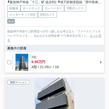
阪急神戸本線「十三」駅 徒歩9分
地下鉄御堂筋線「西中島南方」駅 徒歩17分
駐輪場
オートロック
エレベーター
宅配ボックス
インターネット対応
防犯カメラ
新築
阪急神戸本線十三駅周辺への引っ越しをお考えなら「ファーストフィオ
ーレ十三エリオ」。北おおさか信用金庫 十三東支店が近くに...
もっと見
る
募集中の部屋
4階
6.96万円
4階 / 21.09㎡ / 1K
賃貸マンション