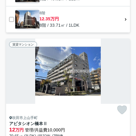
8階
12.35万円
8階 / 33.71㎡ / 1LDK
賃貸マンション
吹田市上山手町
アビタシオン橋本Ⅱ
12
万円
管理/共益費10,000円