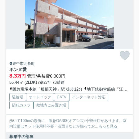
豊中市北条町
ボンヌ愛
8.3
万円
管理/共益費6,000円
55.44㎡ (2LDK) /築27年 /3階建
阪急宝塚本線「服部天神」駅 徒歩12分
地下鉄御堂筋線「江坂」駅 徒歩25分
駐輪場
オートロック
CATV
インターネット対応
防犯カメラ
敷地内ごみ置き場
歩いて190mの場所に、阪急OASIS(オアシス) 小曽根店があります。室
内設備はネット使用料不要・洗面台などが揃ってお...
もっと見る
募集中の部屋