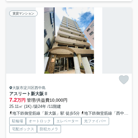
賃貸マンション
大阪市淀川区西中島
アスリート新大阪Ⅱ
7.2
万円
管理/共益費10,000円
25.11㎡ (1K) /築24年 /11階建
地下鉄御堂筋線「新大阪」駅 徒歩5分
地下鉄御堂筋線「西中島南方」駅 徒歩6分
駐輪場
オートロック
エレベーター
光ファイバー
宅配ボックス
防犯カメラ