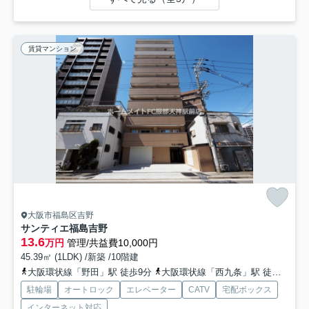
賃貸マンション
大阪市福島区吉野
サンティエ福島吉野
13.6
万円
管理/共益費10,000円
45.39㎡ (1LDK) /新築 /10階建
大阪環状線「野田」駅 徒歩9分
大阪環状線「西九条」駅 徒歩9分
駐輪場
オートロック
エレベーター
CATV
宅配ボックス
インターネット対応