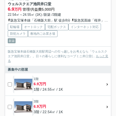
ウェルスクエア池田井口堂
6.9
万円
管理/共益費5,000円
22.54㎡～24.55㎡ (1K) /新築 /3階建
阪急宝塚本線「石橋阪大前」駅 徒歩8分
阪急箕面線「桜井」駅 徒歩18分
駐輪場
オートロック
宅配ボックス
インターネット対応
防犯カメラ
敷地内ごみ置き場
新築
阪急宝塚本線石橋阪大前駅周辺への引っ越しをお考えなら「ウェルスク
エア池田井口堂」。日々の暮らしに便利なコープミニ井口堂(...
もっと見
る
募集中の部屋
1階
6.9万円
1階 / 24.55㎡ / 1K
3階
6.9万円
3階 / 22.54㎡ / 1K