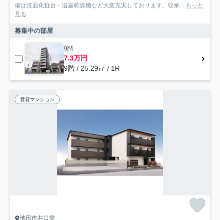
備は洗面化粧台・浴室乾燥機など大変充実しております。収納...
もっと
見る
募集中の部屋
9階
7.3万円
9階 / 25.29㎡ / 1R
賃貸マンション
池田市井口堂