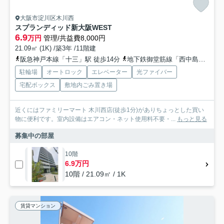
大阪市淀川区木川西
スプランディッド新大阪WEST
6.9
万円
管理/共益費8,000円
21.09㎡ (1K) /築3年 /11階建
阪急神戸本線「十三」駅 徒歩14分
地下鉄御堂筋線「西中島南方」駅 徒歩16分
駐輪場
オートロック
エレベーター
光ファイバー
宅配ボックス
敷地内ごみ置き場
近くにはファミリーマート 木川西店(徒歩1分)がありちょっとした買い
物に便利です。室内設備はエアコン・ネット使用料不要・...
もっと見る
募集中の部屋
10階
6.9万円
10階 / 21.09㎡ / 1K
賃貸マンション