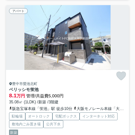
アパート
豊中市螢池北町
ベリッシモ蛍池
8.1
万円
管理/共益費5,000円
35.08㎡ (1LDK) /新築 /3階建
阪急宝塚本線「蛍池」駅 徒歩10分
大阪モノレール本線「大阪空港」駅 徒歩15分
駐輪場
オートロック
宅配ボックス
インターネット対応
敷地内ごみ置き場
公共下水
新築