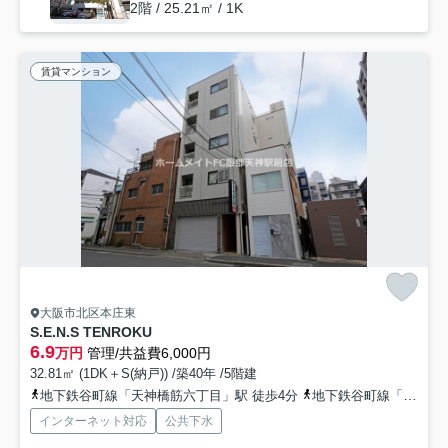
2階 / 25.21㎡ / 1K
賃貸マンション
大阪市北区本庄東
S.E.N.S TENROKU
6.9
万円
管理/共益費6,000円
32.81㎡ (1DK＋S(納戸)) /築40年 /5階建
地下鉄谷町線「天神橋筋六丁目」駅 徒歩4分
地下鉄谷町線「中崎町」駅 徒歩10分
インターネット対応
公共下水