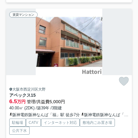
賃貸マンション
大阪市西淀川区大野
アペックス15
6.5
万円
管理/共益費5,000円
40.00㎡ (2DK) /築39年 /3階建
阪神電鉄阪神なんば「福」駅 徒歩7分
阪神電鉄阪神なんば「出来島」駅 徒歩15分
駐輪場
CATV
インターネット対応
敷地内ごみ置き場
公共下水