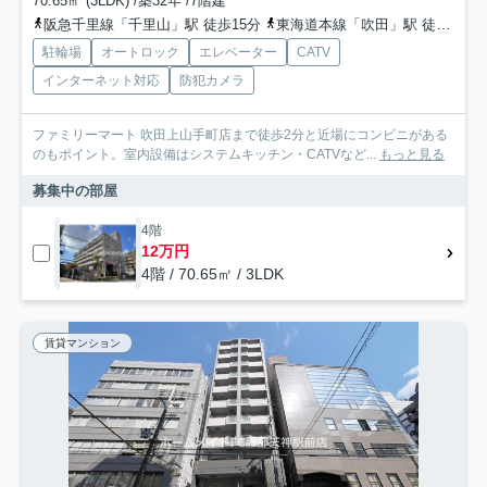
70.65㎡ (3LDK) /築32年 /7階建
阪急千里線「千里山」駅 徒歩15分
東海道本線「吹田」駅 徒歩25分
駐輪場
オートロック
エレベーター
CATV
インターネット対応
防犯カメラ
ファミリーマート 吹田上山手町店まで徒歩2分と近場にコンビニがある
のもポイント。室内設備はシステムキッチン・CATVなど...
もっと見る
募集中の部屋
4階
12万円
4階 / 70.65㎡ / 3LDK
賃貸マンション