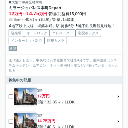
大阪市中央区材木町
ミラージュパレス本町Depart
12
14.75
万円～
万円
管理/共益費15,000円
32.85㎡～40.61㎡ (1LDK) /新築 /15階建
地下鉄中央線「堺筋本町」駅 徒歩6分
地下鉄長堀鶴見緑地「松屋町」駅 徒歩6分
駐輪場
オートロック
エレベーター
宅配ボックス
インターネット対応
防犯カメラ
新築
送り迎えも楽々。中央なにわ幼稚園まで徒歩4分です。室内設備はシス
テムキッチン・エアコン・ネット使用料不要などが揃っている...
もっと
見る
募集中の部屋
3階
12万円
3階 / 32.85㎡ / 1LDK
3階
14.75万円
3階 / 40.61㎡ / 1LDK