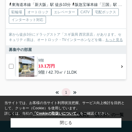
東海道本線「新大阪」駅 徒歩10分
阪急宝塚本線「三国」駅 徒歩12分
駐輪場
オートロック
エレベーター
CATV
宅配ボックス
インターネット対応
家から徒歩3分にドラッグストア「スギ薬局 西宮原店」があります。セ
キュリティ面は、オートロック・TVインターホンなどを備...
もっと見る
募集中の部屋
9階
13.1万円
9階 / 42.70㎡ / 1LDK
1
当サイトでは、お客様の当サイト利用状況把握、サービス向上検討を目的と
して、クッキー（Cookie）を使用しています。
詳しくは、当社の
「Cookieの取扱いについて」
をご確認ください。
服部ライフサポート株式会社
【賃貸】「脱衣所」の一覧
閉じる