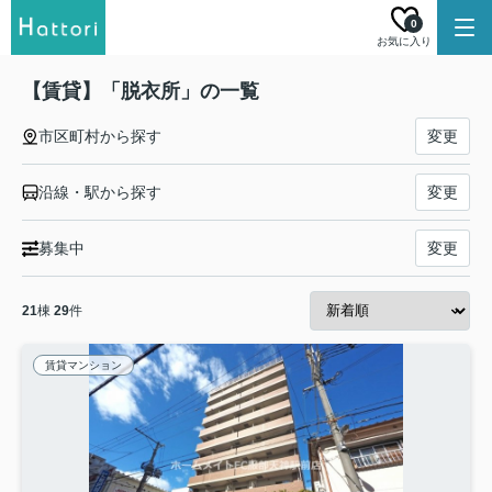
0
お気に入り
【賃貸】「脱衣所」の一覧
市区町村から探す
変更
沿線・駅から探す
変更
募集中
変更
21
棟
29
件
賃貸マンション