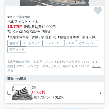
豊中市曽根西町
ベルファスト・ソネ
10.7
万円
管理/共益費10,000円
73.40㎡ (3LDK) /築34年 /6階建
阪急宝塚本線「曽根」駅 徒歩5分
阪急宝塚本線「服部天神」駅 徒歩13分
駐輪場
オートロック
エレベーター
CATV
光ファイバー
防犯カメラ
室内設備は洗面台・脱衣所・バストイレ別など大変充実しております。
南向きのマンションです。風通しが良く、熱がこもりにくいの...
もっと
見る
募集中の部屋
5階
10.7万円
5階 / 73.40㎡ / 3LDK