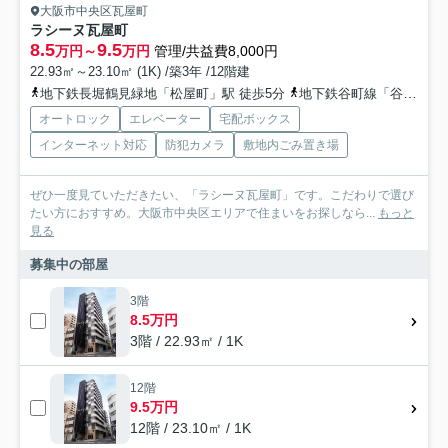
大阪市中央区瓦屋町
ラシーヌ瓦屋町
8.5
9.5
万円～
万円
管理/共益費8,000円
22.93㎡～23.10㎡ (1K) /築3年 /12階建
地下鉄長堀鶴見緑地「松屋町」駅 徒歩5分
地下鉄谷町線「谷町六丁目」駅 徒歩10分
オートロック
エレベーター
宅配ボックス
インターネット対応
防犯カメラ
敷地内ごみ置き場
ぜひ一度見ていただきたい、「ラシーヌ瓦屋町」です。こだわりで選び
たい方におすすめ。大阪市中央区エリアで住まいをお探しなら...
もっと
見る
募集中の部屋
3階
8.5万円
3階 / 22.93㎡ / 1K
12階
9.5万円
12階 / 23.10㎡ / 1K