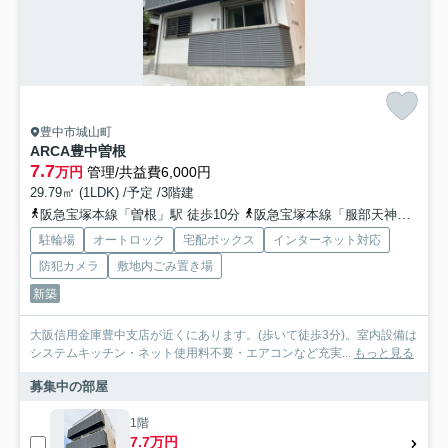
豊中市城山町
ARCA豊中曽根
7.7
万円
管理/共益費6,000円
29.79㎡ (1LDK) /予定 /3階建
阪急宝塚本線「曽根」駅 徒歩10分
阪急宝塚本線「服部天神」駅 徒歩11分
駐輪場
オートロック
宅配ボックス
インターネット対応
防犯カメラ
敷地内ごみ置き場
新築
大阪信用金庫豊中支店が近くにあります。(歩いて徒歩3分)。室内設備は
システムキッチン・ネット使用料不要・エアコンなど充実...
もっと見る
募集中の部屋
1階
7.7万円