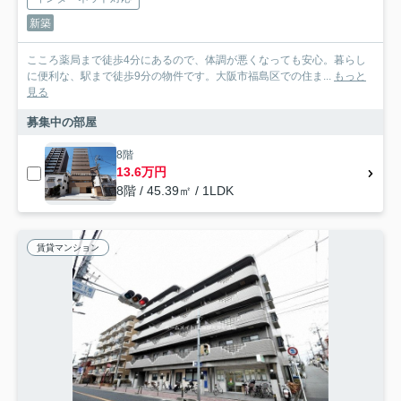
新築
こころ薬局まで徒歩4分にあるので、体調が悪くなっても安心。暮らし
に便利な、駅まで徒歩9分の物件です。大阪市福島区での住ま...
もっと
見る
募集中の部屋
8階
13.6万円
8階 / 45.39㎡ / 1LDK
賃貸マンション