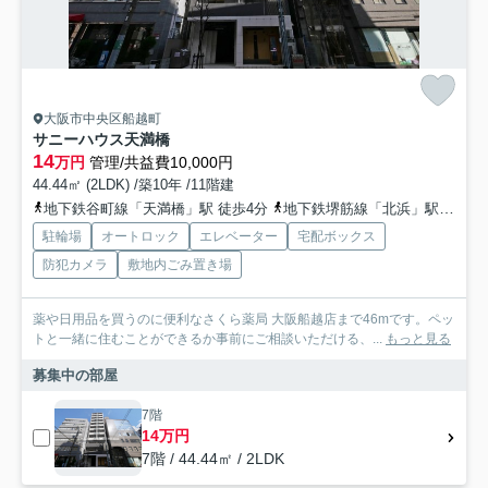
大阪市中央区船越町
サニーハウス天満橋
14
万円
管理/共益費10,000円
44.44㎡ (2LDK) /築10年 /11階建
地下鉄谷町線「天満橋」駅 徒歩4分
地下鉄堺筋線「北浜」駅 徒歩10分
駐輪場
オートロック
エレベーター
宅配ボックス
防犯カメラ
敷地内ごみ置き場
薬や日用品を買うのに便利なさくら薬局 大阪船越店まで46mです。ペッ
トと一緒に住むことができるか事前にご相談いただける、...
もっと見る
募集中の部屋
7階
14万円
7階 / 44.44㎡ / 2LDK