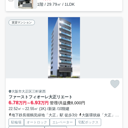
1階 / 29.79㎡ / 1LDK
賃貸マンション
大阪市大正区三軒家西
ファーストフィオーレ大正リエート
6.78
6.93
万円～
万円
管理/共益費8,000円
22.52㎡～22.55㎡ (1K) /新築 /10階建
地下鉄長堀鶴見緑地「大正」駅 徒歩3分
大阪環状線「大正」駅 徒歩5分
駐輪場
オートロック
エレベーター
宅配ボックス