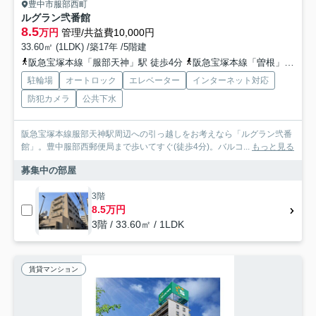
豊中市服部西町
ルグラン弐番館
8.5
万円
管理/共益費10,000円
33.60㎡ (1LDK) /築17年 /5階建
阪急宝塚本線「服部天神」駅 徒歩4分
阪急宝塚本線「曽根」駅 徒歩17分
駐輪場
オートロック
エレベーター
インターネット対応
防犯カメラ
公共下水
阪急宝塚本線服部天神駅周辺への引っ越しをお考えなら「ルグラン弐番
館」。豊中服部西郵便局まで歩いてすぐ(徒歩4分)。バルコ...
もっと見る
募集中の部屋
3階
8.5万円
3階 / 33.60㎡ / 1LDK
賃貸マンション