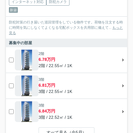
インターネット対応
防犯カメラ
新築
防犯対策の行き届いた巡回管理をしている物件です。荷物を注文する時
に時間を気にしなくてよくなる宅配ボックスを共用部に備えて...
もっと
見る
募集中の部屋
2階
6.78万円
2階 / 22.55㎡ / 1K
3階
6.81万円
3階 / 22.55㎡ / 1K
3階
6.84万円
3階 / 22.52㎡ / 1K
すべて見る（全5戸）