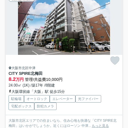
大阪市北区中津
CITY SPIRE北梅田
8.2
万円
管理/共益費10,000円
24.00㎡ (1K) /築17年 /8階建
大阪環状線「大阪」駅 徒歩15分
駐輪場
オートロック
エレベーター
光ファイバー
宅配ボックス
防犯カメラ
大阪市北区エリアでの住まいなら、住み心地も快適な「CITY SPIRE北
梅田」はいかがでしょうか。近くにはローソン 中津...
もっと見る