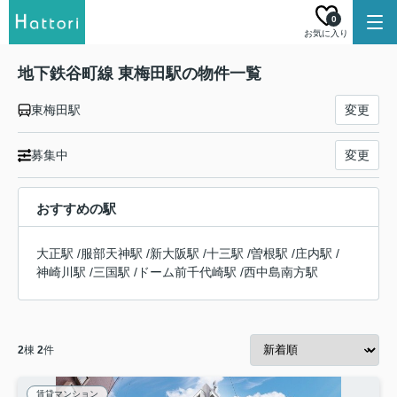
0
お気に入り
地下鉄谷町線 東梅田駅の物件一覧
東梅田駅
変更
募集中
変更
おすすめの駅
大正駅
/
服部天神駅
/
新大阪駅
/
十三駅
/
曽根駅
/
庄内駅
/
神崎川駅
/
三国駅
/
ドーム前千代崎駅
/
西中島南方駅
2
棟
2
件
賃貸マンション