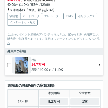
40.00㎡ (1LDK) /築3年 /12階建
東海道本線「大阪」駅 徒歩14分
駐輪場
オートロック
エレベーター
CATV
宅配ボックス
インターネット対応
こだわりポイント満載のアバンティうめきた。家から219mの場所に大
阪大淀中郵便局があります。収納はウォークインクロゼット...
もっと見
る
募集中の部屋
2階
14.7万円
2階 / 40.00㎡ / 1LDK
東梅田の掲載物件の家賃相場
家賃相場
空室件数
8.2万円
1室
1R～1K