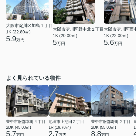
大阪市淀川区加島１丁目
大阪市淀川区野中北１丁目
大阪市淀川区西
1K (22.80㎡)
1K (20.00㎡)
1K (22.00㎡)
5.9
万円
5
5.6
万円
万円
よく見られている物件
豊中市服部本町４丁目
池田市上池田２丁目
豊中市服部寿町２丁目
2DK (45.00㎡)
1R (19.78㎡)
2DK (55.00㎡)
1
5.7
2.7
8.8
万円
万円
万円