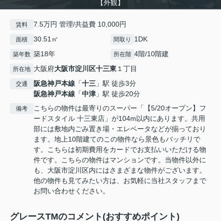
【外観】
7.5万円 管理/共益費 10,000円
賃料
30.51㎡
1DK
面積
間取り
築18年
4階/10階建
築年数
所在階
大阪府
大阪市淀川区
十三東
１丁目
所在地
阪急神戸本線
「
十三
」駅 徒歩3分
交通
阪急神戸本線
「
中津
」駅 徒歩20分
こちらの物件は最寄りのスーパー「【5/20オープン】フ
備考
ードスタイル 十三東店」が104m以内にあります。共用
部には敷地内ごみ置き場・エレベータなどが揃っており
ます。地上10階建てのこの物件なら景色もバッチリで
す。こちらは初期費用をカードでお支払いいただける物
件です。こちらの物件はマンションです。当物件以外に
も、大阪市淀川区内にはさまざまな物件がございます。
他の物件も見てみたい方は、お気軽に当社スタッフまで
お問い合わせください。
グレースTMのコメント(おすすめポイント)