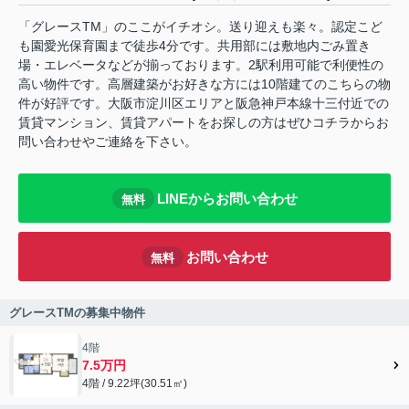
「グレースTM」のここがイチオシ。送り迎えも楽々。認定こど
も園愛光保育園まで徒歩4分です。共用部には敷地内ごみ置き
場・エレベータなどが揃っております。2駅利用可能で利便性の
高い物件です。高層建築がお好きな方には10階建てのこちらの物
件が好評です。大阪市淀川区エリアと阪急神戸本線十三付近での
賃貸マンション、賃貸アパートをお探しの方はぜひコチラからお
問い合わせやご連絡を下さい。
LINEからお問い合わせ
無料
お問い合わせ
無料
グレースTMの募集中物件
4階
7.5万円
4階 / 9.22坪(30.51㎡)