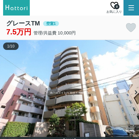
0
お気に入り
グレースTM
空室1
7.5万円
管理/共益費 10,000円
1
/
10