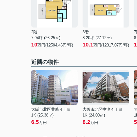
2階
3階
7
7.94坪 (26.25㎡)
8.20坪 (27.12㎡)
8
10
10.1
1
万円(12594.46円/坪)
万円(12317.07円/坪)
近隣の物件
大阪市北区豊崎４丁目
大阪市北区中津４丁目
1K (25.38㎡)
1K (24.00㎡)
1
6.5
8.2
5
万円
万円