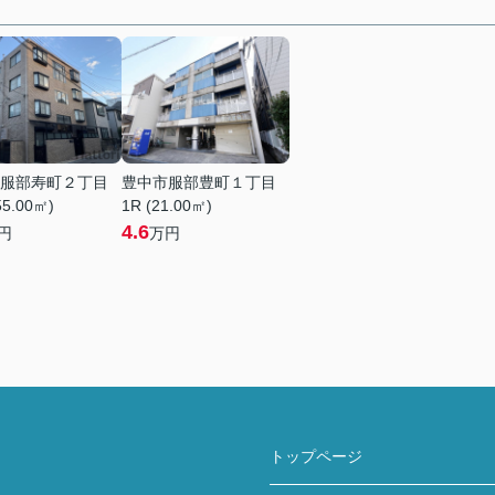
服部寿町２丁目
豊中市服部豊町１丁目
55.00㎡)
1R (21.00㎡)
4.6
円
万円
トップページ