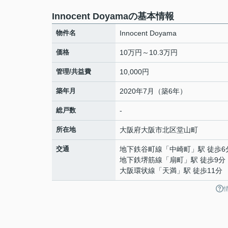
Innocent Doyamaの基本情報
物件名
Innocent Doyama
価格
10万円～10.3万円
管理/共益費
10,000円
築年月
2020年7月（築6年）
総戸数
-
所在地
大阪府
大阪市北区
堂山町
交通
地下鉄谷町線
「
中崎町
」駅 徒歩6
地下鉄堺筋線
「
扇町
」駅 徒歩9分
大阪環状線
「
天満
」駅 徒歩11分