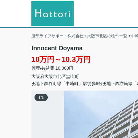
服部ライフサポート株式会社
大阪市北区の物件一覧
中
Innocent Doyama
10万円～10.3万円
管理/共益費 10,000円
大阪府
大阪市北区
堂山町
地下鉄谷町線「中崎町」駅徒歩6分
地下鉄堺筋線「
1
/
1