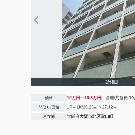
【外観】
10万円～10.3万円
管理/共益費
10
価格
1R～1K/26.25㎡～27.12㎡
間取り/面積
大阪府
大阪市北区
堂山町
所在地