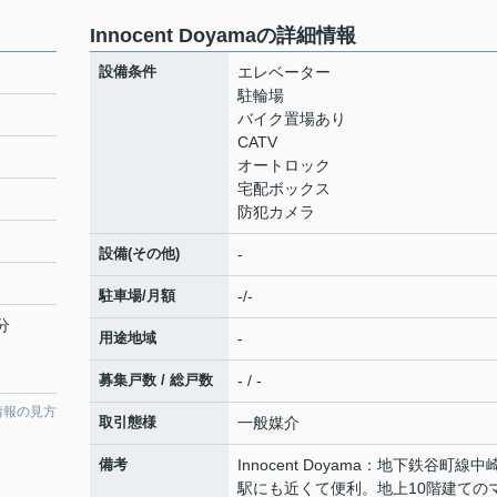
Innocent Doyamaの詳細情報
設備条件
エレベーター
駐輪場
バイク置場あり
CATV
オートロック
宅配ボックス
防犯カメラ
設備(その他)
-
駐車場/月額
-/-
分
用途地域
-
募集戸数 / 総戸数
- / -
情報の見方
取引態様
一般媒介
備考
Innocent Doyama：地下鉄谷町線中
駅にも近くて便利。地上10階建ての