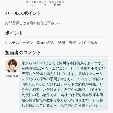
オートロッ
エレベータ
ネット使用
ク
ー
料無料
セールスポイント
お部屋探しは当店へお任せ下さい♪
ポイント
システムキッチン
洗面化粧台
給湯
浴槽
バイク置場
担当者のコメント
家から247mのところに淀川塚本郵便局があります。
室内設備はCATV・エアコン・ネット使用料不要など
充実した設備を備え付けています。床材はフローリ
松崎 玄典
ングなので掃除の手間がかかりにくいです。事前の
お申し出をいただければ、ペットの飼育が可能かど
うかご相談いただけます。自宅から2駅利用できる、
利便性の高い物件です。当社では東海道本線塚本周
辺の賃貸情報を数多く取り扱っております。引っ越
しを検討しているなら、お気軽にご連絡ください。