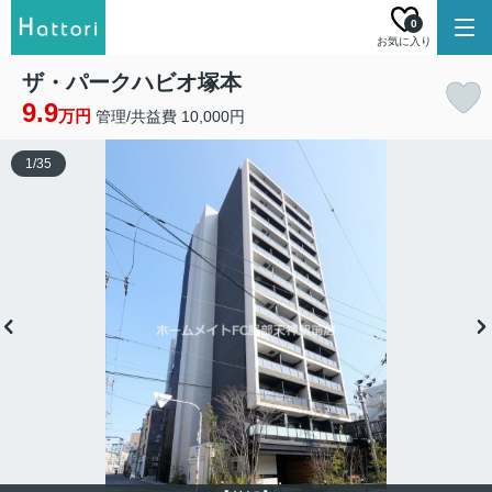
0
お気に入り
ザ・パークハビオ塚本
9.9
万円
管理/共益費 10,000円
1
/
35