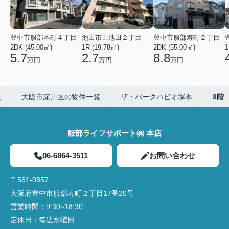
豊中市服部本町４丁目
池田市上池田２丁目
豊中市服部寿町２丁目
2DK (45.00㎡)
1R (19.78㎡)
2DK (55.00㎡)
1
5.7
2.7
8.8
万円
万円
万円
社
大阪市淀川区の物件一覧
ザ・パークハビオ塚本
8階
服部ライフサポート㈱ 本店
06-6864-3511
お問い合わせ
〒561-0857
大阪府豊中市服部寿町２丁目17番20号
営業時間：
9:30~18:30
定休日：
毎週水曜日