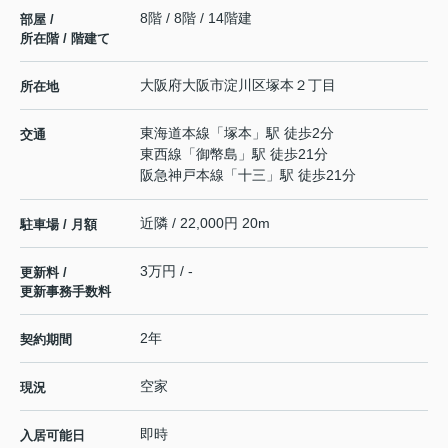
8階 / 8階 / 14階建
部屋 /
所在階 / 階建て
大阪府
大阪市淀川区
塚本
２丁目
所在地
東海道本線
「
塚本
」駅 徒歩2分
交通
東西線
「
御幣島
」駅 徒歩21分
阪急神戸本線
「
十三
」駅 徒歩21分
近隣 / 22,000円 20m
駐車場 / 月額
3万円 / -
更新料 /
更新事務手数料
2年
契約期間
空家
現況
即時
入居可能日