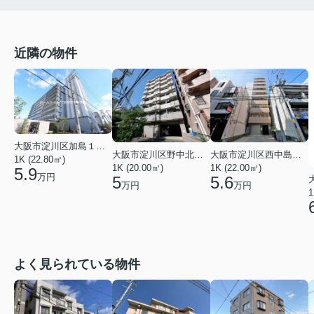
近隣の物件
大阪市淀川区加島１丁目
大阪市淀川区野中北１丁目
大阪市淀川区西中島３丁目
1K (22.80㎡)
1K (20.00㎡)
1K (22.00㎡)
5.9
万円
5
5.6
万円
万円
1
よく見られている物件