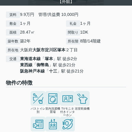
【外観】
9.9万円 管理/共益費 10,000円
賃料
1ヶ月
1ヶ月
敷金
礼金
28.47㎡
1DK
面積
間取り
築2年
8階/14階建
築年数
所在階
大阪府
大阪市淀川区
塚本
２丁目
所在地
東海道本線
「
塚本
」駅 徒歩2分
交通
東西線
「
御幣島
」駅 徒歩21分
阪急神戸本線
「
十三
」駅 徒歩21分
物件の特徴
バストイレ
室内洗濯機
TVモニタ
浴室乾燥機
別
置場
付きインタ
ーホン