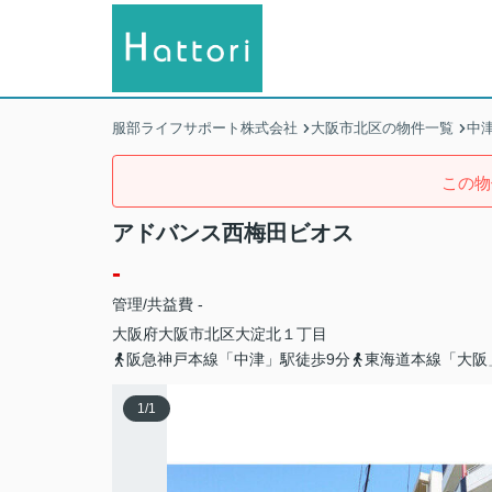
服部ライフサポート株式会社
大阪市北区の物件一覧
中
この物
アドバンス西梅田ビオス
-
管理/共益費 -
大阪府
大阪市北区
大淀北
１丁目
阪急神戸本線「中津」駅徒歩9分
東海道本線「大阪
1
/
1