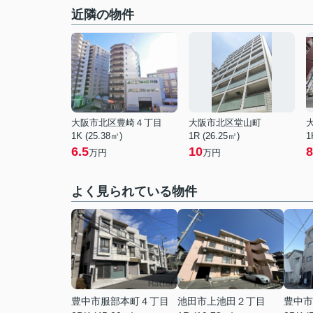
近隣の物件
大阪市北区豊崎４丁目
大阪市北区堂山町
1K (25.38㎡)
1R (26.25㎡)
1
6.5
10
8
万円
万円
よく見られている物件
豊中市服部本町４丁目
池田市上池田２丁目
豊中市