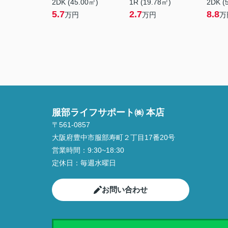
2DK (45.00㎡)
1R (19.78㎡)
2DK (
5.7
2.7
8.8
万円
万円
万
服部ライフサポート㈱ 本店
〒561-0857
大阪府豊中市服部寿町２丁目17番20号
営業時間：
9:30~18:30
定休日：
毎週水曜日
お問い合わせ