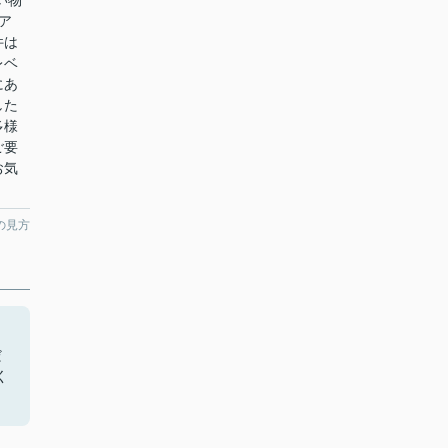
い物
ア
件は
レベ
にあ
した
多様
ご要
お気
の見方
だ
く