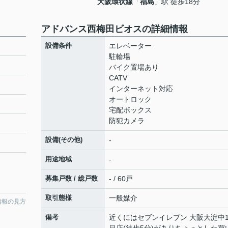
大阪環状線
「
福島
」駅 徒歩18分
アドバンス西梅田ビオスの詳細情報
設備条件
エレベーター
駐輪場
バイク置場あり
CATV
インターネット対応
オートロック
宅配ボックス
防犯カメラ
設備(その他)
-
用途地域
-
募集戸数 / 総戸数
- / 60戸
取引態様
一般媒介
情報の見方
備考
近くにはセブンイレブン 大阪大淀中