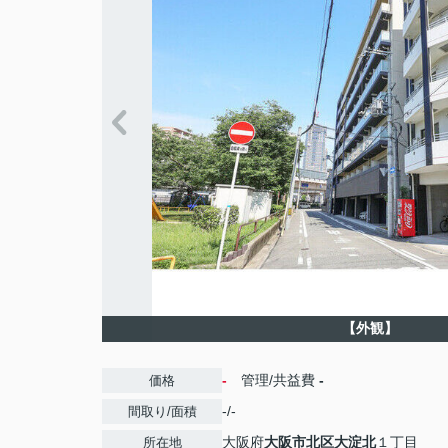
【外観】
-
管理/共益費
-
価格
-/-
間取り/面積
大阪府
大阪市北区
大淀北
１丁目
所在地