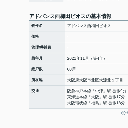
アドバンス西梅田ビオスの基本情報
物件名
アドバンス西梅田ビオス
価格
-
管理/共益費
-
築年月
2021年11月（築4年）
総戸数
60戸
所在地
大阪府
大阪市北区
大淀北
１丁目
交通
阪急神戸本線
「
中津
」駅 徒歩9分
東海道本線
「
大阪
」駅 徒歩17分
大阪環状線
「
福島
」駅 徒歩18分