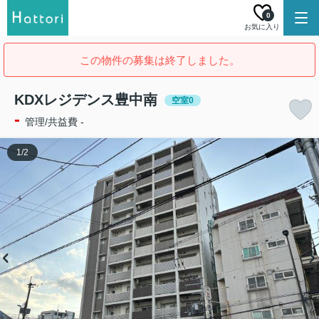
0
お気に入り
この物件の募集は終了しました。
KDXレジデンス豊中南
空室0
-
管理/共益費 -
1
/
2