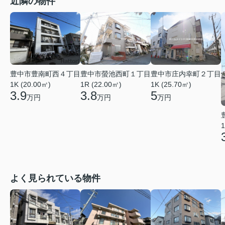
近隣の物件
豊中市豊南町西４丁目
豊中市螢池西町１丁目
豊中市庄内幸町２丁目
1K (20.00㎡)
1R (22.00㎡)
1K (25.70㎡)
3.9
3.8
5
万円
万円
万円
1
よく見られている物件