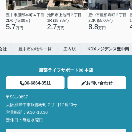
豊中市服部本町４丁目
池田市上池田２丁目
豊中市服部寿町２丁目
2DK (45.00㎡)
1R (19.78㎡)
2DK (55.00㎡)
1
5.7
2.7
8.8
万円
万円
万円
会社
豊中市の物件一覧
庄内駅
KDXレジデンス豊中南
服部ライフサポート㈱ 本店
06-6864-3511
お問い合わせ
〒561-0857
大阪府豊中市服部寿町２丁目17番20号
営業時間：
9:30~18:30
定休日：
毎週水曜日