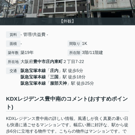
【外観】
- 管理/共益費 -
賃料
-
1K
面積
間取り
築19年
3階/11階建
築年数
所在階
大阪府
豊中市
庄内東町
２丁目7-22
所在地
阪急宝塚本線
「
庄内
」駅 徒歩5分
交通
阪急宝塚本線
「
三国
」駅 徒歩18分
阪急宝塚本線
「
服部天神
」駅 徒歩25分
KDXレジデンス豊中南のコメント(おすすめポイン
ト)
KDXレジデンス豊中南の詳しい情報。風通しが良く真夏の暑い日
も快適に過ごせるマンションです。幅広い層に好評な、駅から徒
歩6分に立地する物件です。こちらの物件はマンションです。で