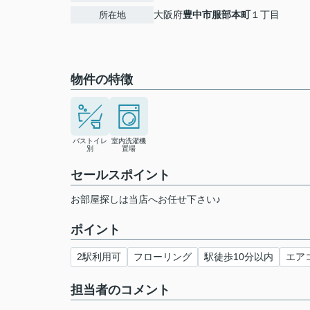
大阪府
豊中市
服部本町
１丁目
所在地
物件の特徴
バストイレ
室内洗濯機
別
置場
セールスポイント
お部屋探しは当店へお任せ下さい♪
ポイント
2駅利用可
フローリング
駅徒歩10分以内
エア
担当者のコメント