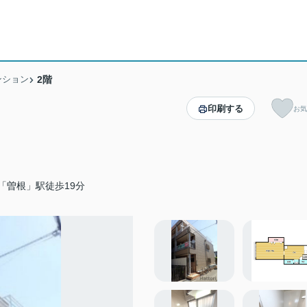
ンション
2階
印刷する
お気
「曽根」駅徒歩19分