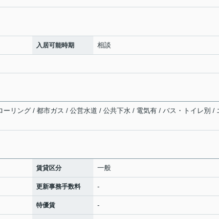
相談
入居可能時期
ーリング / 都市ガス / 公営水道 / 公共下水 / 電気有 / バス・トイレ別 / 
一般
賃貸区分
-
更新事務手数料
-
特優賃