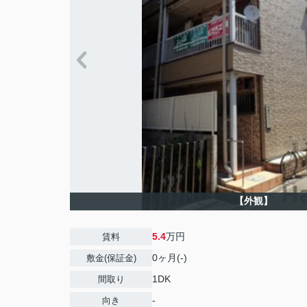
【外観】
5.4
万円
賃料
0ヶ月(-)
敷金(保証金)
1DK
間取り
-
向き