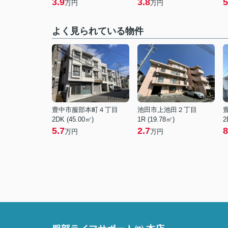
3.9
3.8
5
万円
万円
よく見られている物件
豊中市服部本町４丁目
池田市上池田２丁目
2DK (45.00㎡)
1R (19.78㎡)
2
5.7
2.7
8
万円
万円