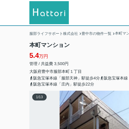
本町マ
服部ライフサポート株式会社
豊中市の物件一覧
本町マンション
5.4
万円
管理 / 共益費 3,500円
大阪府
豊中市
服部本町
１丁目
阪急宝塚本線「服部天神」駅徒歩4分
阪急宝塚本線
阪急宝塚本線「庄内」駅徒歩22分
1
/
13