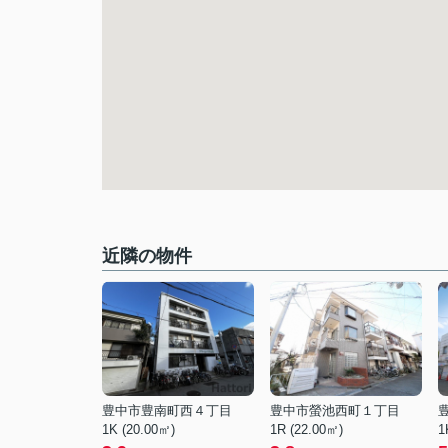
近隣の物件
豊中市豊南町西４丁目
豊中市螢池西町１丁目
1K (20.00㎡)
1R (22.00㎡)
1