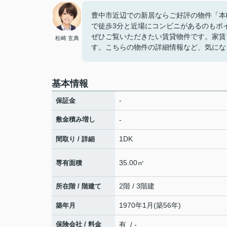
豊中市近辺での新居ならご好評の物件「本
で徒歩3分と近場にコンビニがあるのもポ
ぜひご覧いただきたい賃貸物件です。家賃
松崎 玄典
す。こちらの物件の詳細情報など、気にな
基本情報
-
保証金
敷金積み増し
-
1DK
間取り / 詳細
35.00㎡
専有面積
2階 / 3階建
所在階 / 階建て
1970年1月(築56年)
築年月
保険会社 / 料金
有 / -