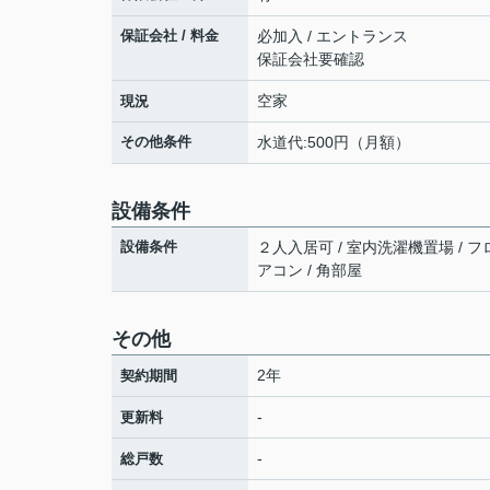
保証会社 / 料金
必加入 / エントランス
保証会社要確認
空家
現況
その他条件
水道代:500円（月額）
設備条件
設備条件
２人入居可 / 室内洗濯機置場 / フロ
アコン / 角部屋
その他
2年
契約期間
-
更新料
-
総戸数