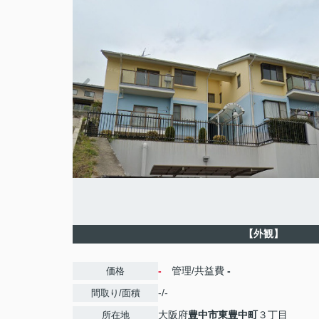
【外観】
-
管理/共益費
-
価格
-/-
間取り/面積
大阪府
豊中市
東豊中町
３丁目
所在地