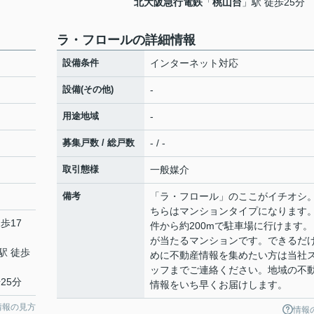
北大阪急行電鉄
「
桃山台
」駅 徒歩25分
ラ・フロールの詳細情報
設備条件
インターネット対応
設備(その他)
-
用途地域
-
募集戸数 / 総戸数
- / -
取引態様
一般媒介
備考
「ラ・フロール」のここがイチオシ
ちらはマンションタイプになります
歩17
件から約200mで駐車場に行けます。
が当たるマンションです。できるだ
駅 徒歩
めに不動産情報を集めたい方は当社
ッフまでご連絡ください。地域の不
25分
情報をいち早くお届けします。
情報の見方
情報