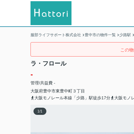
服部ライフサポート株式会社
豊中市の物件一覧
少路駅
この物
ラ・フロール
-
管理/共益費 -
大阪府
豊中市
東豊中町
３丁目
大阪モノレール本線「少路」駅徒歩17分
大阪モノ
1
/
1