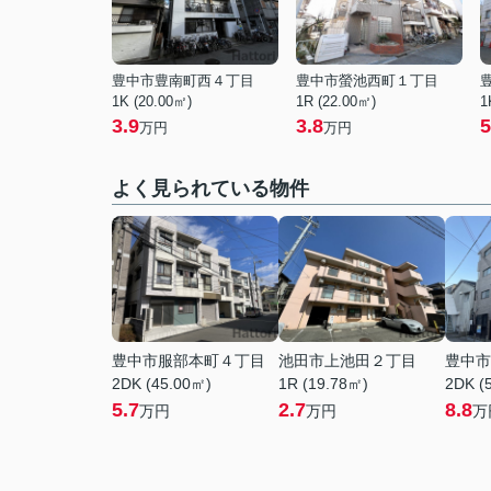
豊中市豊南町西４丁目
豊中市螢池西町１丁目
1K (20.00㎡)
1R (22.00㎡)
1
3.9
3.8
5
万円
万円
よく見られている物件
豊中市服部本町４丁目
池田市上池田２丁目
豊中市
2DK (45.00㎡)
1R (19.78㎡)
2DK (
5.7
2.7
8.8
万円
万円
万