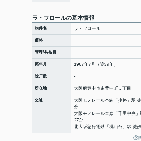
ラ・フロールの基本情報
物件名
ラ・フロール
価格
-
管理/共益費
-
築年月
1987年7月（築39年）
総戸数
-
所在地
大阪府
豊中市
東豊中町
３丁目
交通
大阪モノレール本線
「
少路
」駅 徒
分
大阪モノレール本線
「
千里中央
」
27分
北大阪急行電鉄
「
桃山台
」駅 徒歩