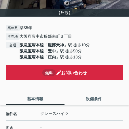
【外観】
築35年
築年数
大阪府豊中市服部南町３丁目
所在地
阪急宝塚本線
「
服部天神
」駅 徒歩10分
交通
阪急宝塚本線
「
豊中
」駅 徒歩50分
阪急宝塚本線
「
庄内
」駅 徒歩13分
お問い合わせ
無料
基本情報
設備条件
グレースハイツ
物件名
-
向き