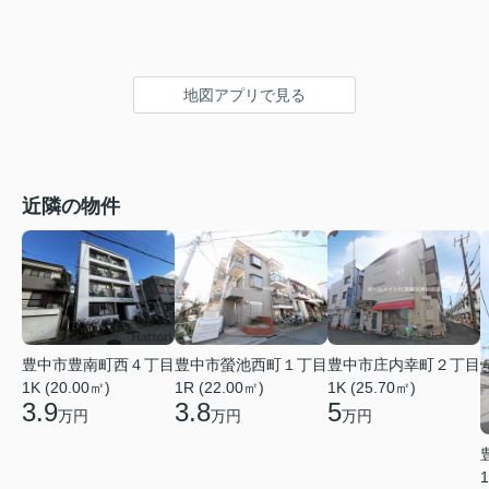
地図アプリで見る
近隣の物件
豊中市豊南町西４丁目
豊中市螢池西町１丁目
豊中市庄内幸町２丁目
1K (20.00㎡)
1R (22.00㎡)
1K (25.70㎡)
3.9
3.8
5
万円
万円
万円
1