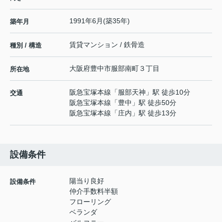
1991年6月(築35年)
築年月
賃貸マンション / 鉄骨造
種別 / 構造
大阪府
豊中市
服部南町
３丁目
所在地
阪急宝塚本線
「
服部天神
」駅 徒歩10分
交通
阪急宝塚本線
「
豊中
」駅 徒歩50分
阪急宝塚本線
「
庄内
」駅 徒歩13分
設備条件
陽当り良好
設備条件
仲介手数料半額
フローリング
ベランダ