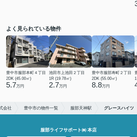
よく見られている物件
豊中市服部本町４丁目
池田市上池田２丁目
豊中市服部寿町２丁目
2DK (45.00㎡)
1R (19.78㎡)
2DK (55.00㎡)
1
5.7
2.7
8.8
万円
万円
万円
式会社
豊中市の物件一覧
服部天神駅
グレースハイツ
服部ライフサポート㈱ 本店